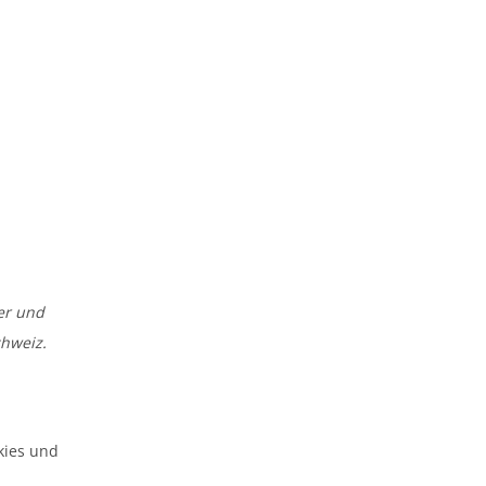
HOME
PROJEKTE
PROFIL
KONTAKT
ger und
hweiz.
kies und