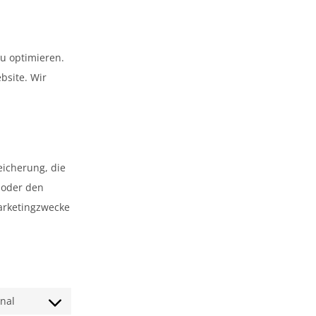
u optimieren.
bsite. Wir
eicherung, die
 oder den
arketingzwecke
nal
Consent