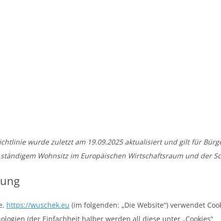
Cookie-Richtlinie (EU)
chtlinie wurde zuletzt am 19.09.2025 aktualisiert und gilt für Bür
 ständigem Wohnsitz im Europäischen Wirtschaftsraum und der Sc
rung
e,
https://wuschek.eu
(im folgenden: „Die Website“) verwendet Coo
ologien (der Einfachheit halber werden all diese unter „Cookies“