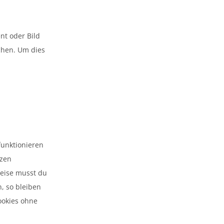
nt oder Bild
chen. Um dies
funktionieren
tzen
Weise musst du
, so bleiben
ookies ohne