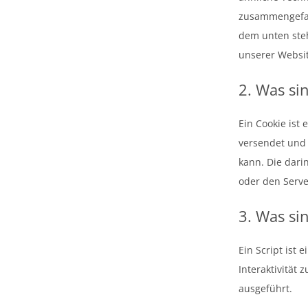
zusammengefass
dem unten ste
unserer Websit
2. Was si
Ein Cookie ist
versendet und
kann. Die dar
oder den Serve
3. Was si
Ein Script ist
Interaktivität
ausgeführt.