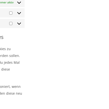
mmer aktiv
Statistiken
Marketing
es
kies zu
erden sollen.
du jedes Mal
r diese
ioniert, wenn
rden diese neu