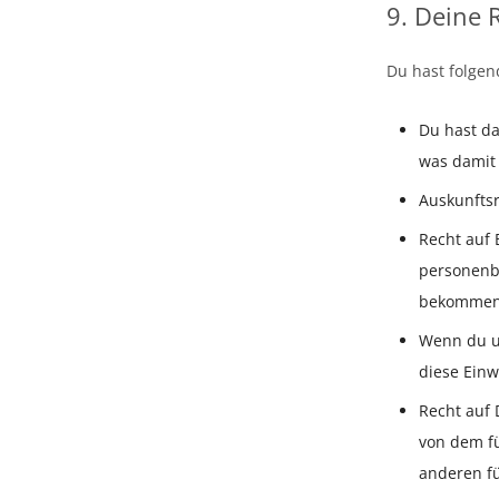
9. Deine 
Du hast folge
Du hast d
was damit 
Auskunftsr
Recht auf 
personenbe
bekommen
Wenn du un
diese Einw
Recht auf 
von dem fü
anderen fü