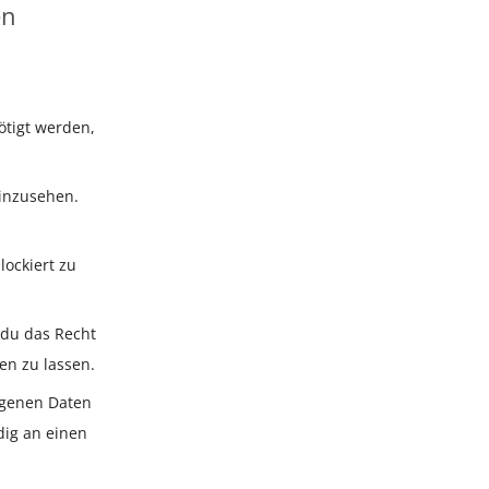
en
tigt werden,
einzusehen.
ockiert zu
 du das Recht
en zu lassen.
ogenen Daten
dig an einen