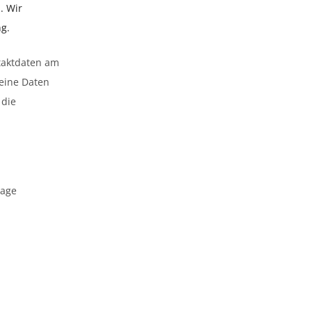
. Wir
ng.
ntaktdaten am
eine Daten
 die
sage