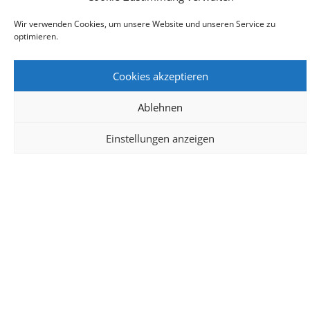
Wir verwenden Cookies, um unsere Website und unseren Service zu
optimieren.
Cookies akzeptieren
Ablehnen
Einstellungen anzeigen
Das sind wir
Als mittelständisches und traditionell verankertes
Unternehmen führen wir dieses familiengeführt nun schon
in der dritten Generation. Mit Gründung des Planungsbüros
und als Generalübernehmer 2001 entstand die jetzige